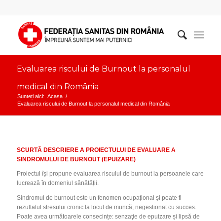
Evaluarea riscului de Burnout la personalul
medical din România
Sunteți aici:
Acasa
/
Evaluarea riscului de Burnout la personalul medical din România
SCURTĂ DESCRIERE A PROIECTULUI DE EVALUARE A
SINDROMULUI DE BURNOUT (EPUIZARE)
Proiectul își propune evaluarea riscului de burnout la persoanele care
lucrează în domeniul sănătății.
Sindromul de burnout este un fenomen ocupațional și poate fi
rezultatul stresului cronic la locul de muncă, negestionat cu succes.
Poate avea următoarele consecințe: senzaţie de epuizare și lipsă de