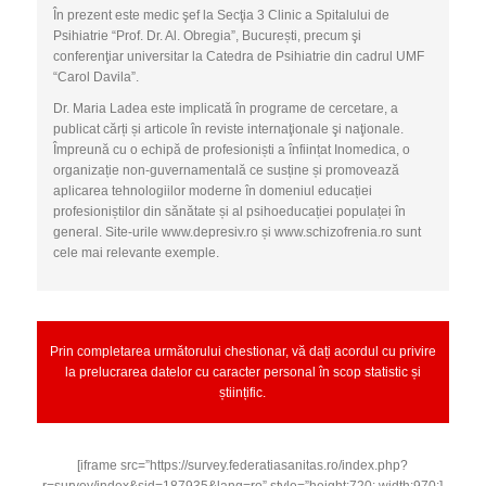
În prezent este medic şef la Secţia 3 Clinic a Spitalului de
Psihiatrie “Prof. Dr. Al. Obregia”, București, precum şi
conferenţiar universitar la Catedra de Psihiatrie din cadrul UMF
“Carol Davila”.
Dr. Maria Ladea este implicată în programe de cercetare, a
publicat cărți și articole în reviste internaţionale şi naţionale.
Împreună cu o echipă de profesioniști a înființat Inomedica, o
organizație non-guvernamentală ce susține și promovează
aplicarea tehnologiilor moderne în domeniul educației
profesioniștilor din sănătate și al psihoeducației populaței în
general. Site-urile www.depresiv.ro și www.schizofrenia.ro sunt
cele mai relevante exemple.
Prin completarea următorului chestionar, vă dați acordul cu privire
la prelucrarea datelor cu caracter personal în scop statistic și
științific.
[iframe src=”https://survey.federatiasanitas.ro/index.php?
r=survey/index&sid=187935&lang=ro” style=”height:720; width:970;]